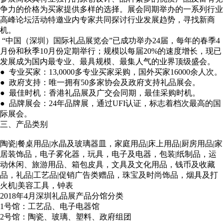
争力的价格为买家提供多样的选择。展会同期举办的一系列行业
高峰论坛活动特邀业内专家共同探讨行业发展趋势，寻找新商
机。
“中国（深圳）国际礼品展览会”已成功举办24届，每年的春季4
月份和秋季10月份定期举行；规模以每届20%的速度增长，现已
发展成为国内最专业、最具规模、最集人气的业界顶级盛会。
● 专业买家：13,0000多专业买家采购，国外买家16000余人次。
● 政府支持：唯一拥有50多家协会及政府支持礼品展会。
● 最佳时机：香港礼品展及广交会同期，最佳采购时机。
● 品牌展会：24年品牌展，通过UFI认证，标志着档次最高的国
际展会。
三、产品类别
陶瓷|餐桌用品|水晶及玻璃器皿，家庭用品|床上用品|厨房用品|家
居装饰品，电子雾化器，玩具，电子及电器，包装|纸制品，运
动休闲、旅游用品、箱包皮具，文具及文化用品，钱币及收藏
品，礼品|工艺品|促销广告类赠品，珠宝及时尚饰品，烟具及打
火机|美容工具，钟表
2018年4月深圳礼品展产品分馆分类
1号馆：工艺品、电子电器馆
2号馆：陶瓷、玻璃、塑料、政府组团