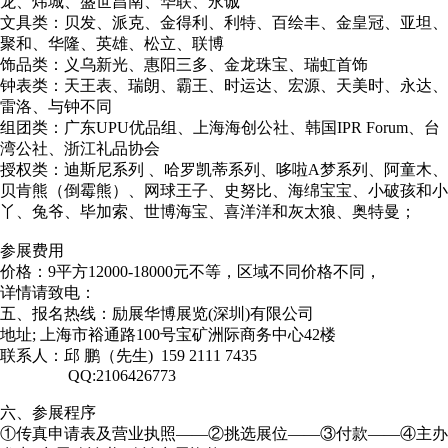
龙、炜城、盛世昌南、华联、永诚
文具类：贝发、派克、金得利、利特、百绘丰、金皇冠、亚坦、
聚和、华隆、英雄、松立、联博
饰品类：义乌新光、惠阳三多、金龙珠宝、瑞虹首饰
钟表类：天王表、瑞朗、霸王、时运达、宏源、天美时、永达、
雷洛、与钟不同
组团类：广东UPU优品组、上海海创公社、韩国IPR Forum、台
湾公社、浙江礼品协会
授权类：迪斯尼系列 、哈罗凯蒂系列、哆啦A梦系列、阿童木、
贝肯熊（倒霉熊）、网球王子、史努比、海绵宝宝、小破孩和小
丫、兔爷、毕加索、世博海宝、喜洋洋和灰太狼、奥特曼；
参展费用
价格：9平方12000-18000元不等，区域不同价格不同，
详情请致电：
五、报名热线：励展华博展览(深圳)有限公司
地址; 上海市裕通路100号宝矿洲际商务中心42楼
联系人：邱 鹏（先生) 159 2111 7435
QQ:2106426773
六、参展程序
①传真申请表及营业执照——②挑选展位——③付款——④主办