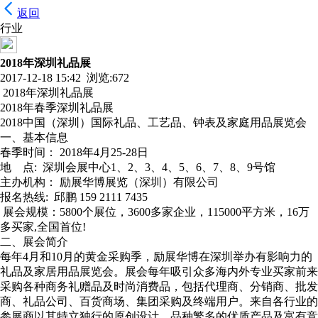
返回
行业
2018年深圳礼品展
2017-12-18 15:42 浏览:
672
2018年深圳礼品展
2018年春季深圳礼品展
2018中国（深圳）国际礼品、工艺品、钟表及家庭用品展览会
一、基本信息
春季时间： 2018年4月25-28日
地 点: 深圳会展中心1、2、3、4、5、6、7、8、9号馆
主办机构： 励展华博展览（深圳）有限公司
报名热线: 邱鹏 159 2111 7435
展会规模：5800个展位，3600多家企业，115000平方米，16万
多买家,全国首位!
二、展会简介
每年4月和10月的黄金采购季，励展华博在深圳举办有影响力的
礼品及家居用品展览会。展会每年吸引众多海内外专业买家前来
采购各种商务礼赠品及时尚消费品，包括代理商、分销商、批发
商、礼品公司、百货商场、集团采购及终端用户。来自各行业的
参展商以其特立独行的原创设计、品种繁多的优质产品及富有竞