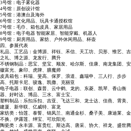
3号馆：电子雾化器
4号馆：原创设计馆
5号馆：港澳台及海外
6号馆：文化用品、玩具卡通授权馆
7号馆：毛巾、箱包皮具、家居用品
8号馆：电子电器 智能家居、智能穿戴、机器人
9号馆：厨房用品、家纺、户外休闲用品、杯壶
四、参展代表
礼品、工艺品：金博源、祥钰、禾信、天工坊、贝形、惟艺、吉
之礼、博之源、龙发行、腾升
不锈钢制品：思宝、坚宝、顺发、哈尔斯、佳康、南龙集团、安
徽富光、象印、虎牌、膳魔师
皮具箱包：科瑞、斐高、保罗、浪道、鑫瑞申、三人行、步步
高、托斯卡尼、骏逸、凯撒、克丽亚
电子电器：联创、森普、云中鹤、龙的、东菱、凯琴、香山衡
器、好时达、博品、三水、富士宝、
塑料制品：乐扣乐扣、吉亚、飞达三和、龙士达、佳燕、霄美、
建厦、新华联、亿威特、富龙
家纺类：怡莲、泰誓、锦凤兰、南通金杉、桑子美、康迪莱、金
不换、伊露莲、绅宝、可欣阳光
陶瓷类：永丰源、富贵红、斯达高、唐采、协大、祥龙、盛世腾