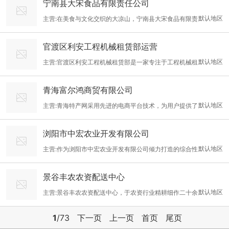
宁南县大宋食品有限责任公司
务互为补充，相得益彰地提炼出适合中国国情需要的现代物业管理
供了良好的条件。公司的主要产品包括发动机配件、离合器、油品
技术性能和稳定的质量，能够满足不同工程规模和
默认地区
主营:在美食与文化交织的大凉山，宁南县大宋食品有限责
新概念。源春昌致力于管理信息化、服务人性化、技术智能化、企
和滤清器等。这些产品广泛应用于各类汽车维修和保养中，满足了
任公司自2014年成立以来，便深耕大凉山美食糕点行业，凭借对
业规范化的研究与探索。公司设有财务部、安保部、客户服务部、
不同客户的需求。公司拥有一支专业的研发团队，不断对产品进行
官渡区利安工程机械租赁部运营
品质的执着追求和对本土文化的热爱，赢得了市场的广泛认可。如
工程维护部、保洁部、园林绿化养护等。我司主要针对大型企事业
技术革新和质量提升，确保产品性能稳定，耐用性强，能够适
默认地区
主营:官渡区利安工程机械租赁部是一家专注于工程机械租
今，在2025年，该公司重磅打造“凉山特产交易网”，为大众开启了
单位物业管理服务，专注且专业。公司按照市场化、专业化、特色
赁服务的企业，法定代表人陈发兵先生凭借多年的行业经验和对市
一扇深入了解大凉山特色资源的大门。 凉山特产交易网是一个深度
化的管理模式，为客户提供专业的服务，我们的服务宗旨是“以人
青海富尔鸿商贸有限公司
场的深刻洞察，带领团队致力于为客户提供高品质的工程机械设备
整合大凉山特产、美食、文旅等资源的综合性平台。在这里，你能
为本，以客为先”，我们的服务理念是“关注客户感受，注重服务
默认地区
主营:青海特产网采用先进的电商平台技术，为用户提供了
和服务。公司主要业务包括叉车租赁、吊车租赁、挖掘机租赁以及
一站式领略大凉山的独特魅力。大凉山的特产丰富多样，从天然纯
一个操作简便、界面友好的购物环境。无论是在电脑端还是移动
叉车配件销售等，旨在为各类工程建设、物流仓储、市政建设等领
净的农副产品，到手工艺人精心制作的民族工艺品，每一件都承载
浏阳市中宏农业开发有限公司
端，用户都可以轻松浏览各类商品信息，快速下单购买心仪的产
域提供多方面的设备支持。 公司秉承“专业、有效、诚信”的经营理
着大凉山的自然馈赠和人文智慧。网站将这些特色产品
默认地区
主营:作为浏阳市中宏农业开发有限公司倾力打造的综合性
品。同时，平台提供了多种支付方式，包括微信支付、支付宝等主
念，不断引进广大先进的工程机械设备，确保设备的先进性和可靠
电商平台，湖南优质农产品商城以“汇聚三湘好品，助力乡村振
流电子支付手段，方便快捷。另外，平台设有专门的客服团队解答
性。同时，利安工程机械租赁部还拥有一支经验丰富的服务团队，
景谷丰农农资配送中心
兴”为核心使命，专注展示与销售湖南本土优质果蔬、地理标志产
用户的疑问，解决售后问题。随着青海特产网的正式上线，我们期
能够为客户提供专业的设备操作指导、维护保养和紧急故障处
默认地区
主营:景谷丰农农资配送中心，于农资行业精耕细作二十余
品、非遗美食及特色农副产品。平台依托湖南丰富的农业资源与深
待能够吸引更多来自全国各地乃至世界各地的朋友前来选购。我们
载，是区域内具有影响力的专业农资服务机构。自成立以来，始终
厚的文化底蕴，通过严格的品质把控与全链路供应链支持，为消费
将继续秉持“品质为先，顾客至上”的经营理念，不断完善服务内
1
/73
下一页
上一页
首页
尾页
秉持着 “服务农业、助力丰收” 的经营理念，致力于为农业生产全流
者提供绿色健康、原生态的湖湘风味，同时为本土商家搭建高效产