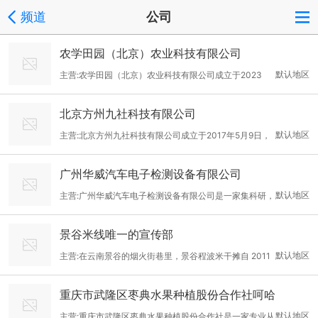
频道
公司
农学田园（北京）农业科技有限公司
默认地区
主营:农学田园（北京）农业科技有限公司成立于2023
年，是一家专注于农业种植与绿色生态发展的现代化企业。公司拥
北京方州九社科技有限公司
有占地150亩的高标准种植基地，配备先进的种植技术和科学管理
默认地区
主营:北京方州九社科技有限公司成立于2017年5月9日，
体系，致力于为市场和广大消费者提供新鲜、安全、健康的高质量
位于北京市大兴区天华街9号院11号楼18层1803，法定代表人王小
农产品。公司种植业务涵盖蔬菜、粮食等多样作物，保障产品多元
广州华威汽车电子检测设备有限公司
伟。作为一家专注于工业品全产业链服务的科技创新型企业，我们
和供应稳定。我们始终坚持绿色种植理念，积极引入环保农业模
默认地区
主营:广州华威汽车电子检测设备有限公司是一家集科研，
致力于打造集施工、销售、服务于一体的工业品产业生态圈。 公司
式，减少对环境的影响，推动农业高质量与可持续发展。未来，公
设计、生产、维修、销售和系统集成为一体的技术企业。依靠科技
在经营范围内，我们提供技术开发、推广、转让、咨询等专业技术
司将持续提升产品与服务质量，增强自身竞争力，携手客户与合作
景谷米线唯一的宣传部
求发展，不断为用户提供满意的高科技产品。是我们始终不变的追
服务；承接各类专业承包工程；开展家居装饰设计与施工；同时经
伙伴共创美好丰收的明天！
默认地区
主营:在云南景谷的烟火街巷里，景谷程波米干摊自 2011
求。公司在充分引进和吸收国外先进技术的基础上，已成功开发出
营建筑材料、装饰材料、五金产品等工业品的销售业务。通过构建
年4月28日扎根威远镇大寨社，在法定代表人程波的带领下，以一
微机控制的全自动冷媒回收加注机、全自动汽车喷油嘴检测清洗机
完善的供应链体系，我们为客户提供一站式采购与管理解决方案，
重庆市武隆区枣典水果种植股份合作社呵哈
碗碗承载着地方特色的米线、米干，成为当地美食文化的重要符
等系列产品，产品已被广州本田、广州丰田、东风日产，北京现
持续提升智能化供应链效率，确保为客户创造大
默认地区
主营:重庆市武隆区枣典水果种植股份合作社是一家专业从