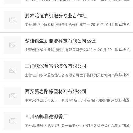
号。十余年间，这家从街边小摊成长起来的美食品牌，凭借对传统
代、上汽能用、奇瑞汽车等品牌企业广泛采用。并出口到马来西
事地标农产品_武隆猪腰枣的选育,规模化,标准化种植的专业合作社,
工艺的坚守与对口味的执着追求，不仅俘获了本地食客的味蕾，更
亚、新加坡、罗马尼亚等国家和地区。
腾冲治恒农机服务专业合作社
并建立了“精臻”牌武隆猪腰枣企业质量标准,开设了猪腰枣电商销售
让远道而来的游客感受到景谷饮食文化的独特魅力。 景谷程波米干
默认地区
主营:腾冲治恒农机服务专业合作社成立于 2016 年 01 月
平台和分销平台,欢迎前来咨询采购!腰枣产至武隆区羊角镇，是一
摊将米线、米干作为核心产品，专注传统美食的制作与传承。食材
07 日，注册地位于云南省保山市腾冲市和顺镇十字路社区 14 村民
个鲜食枣地方品种，经长期栽培自然选择变种而来，又名武隆猪腰
上，坚持选用当地好品质大米，经过浸泡、磨浆、蒸制等多道工
楚雄银尘新能源科技有限公司运营
小组 28 号，法定代表人为寸治恒，注册资本100万元人民币。自
枣、羊角猪腰枣。猪腰枣果形圆柱形，腰部稍瘦，略微凹陷，形似
序，严格把控每一个环节。尤其是米干制作，对大米品质与
默认地区
主营:楚雄银尘新能源科技有限公司于 2022 年 09 月 29
成立以来，合作社在农业机械化服务领域稳步发展，成为当地农业
猪腰。果肩较宽，顶 点凸起，呈指尖状。 果肉绿白色，肉质细
日正式成立，注册地位于云南省楚雄彝族自治州楚雄市鹿城街道办
生产的重要助力。​ 合作社经营范围广泛，涵盖多个农业相关领域。
密、香甜、汁多、果皮薄，核小肉厚。可食率达95%，含糖量高达
三门峡深蓝智能装备有限公司
事处东兴社区居民委员会陈家槽子 113 - 1 号。公司法定代表人为
在农业机械化服务核心业务上，不仅组织成员开展各类农业机械化
30%，总酸0.34%，类胡萝卜素0.236
默认地区
主营:三门峡深蓝智能装备有限公司位于美丽的天鹅城河南
段自斌，在其带领下，公司团队秉持着对新能源事业的热忱与执
作业，还负责组织采购、供应成员所需的农机及配件，从作业服务
三门峡市，交通便利，铁路、公路**方便，G30高速、郑西高铁穿
着，稳步前行。公司所处地理位置优越，楚雄市作为滇中重要的交
到设备保障形成完整链条。同时，积极引进推广农机新技术、新机
西安新思路橡塑材料有限公司
城而过。注册于高新技术产业区，注册资金壹仟万元。 公司主要致
通枢纽和经济节点城市，为公司的原材料采购、产品运输以及市场
械，推动农业生产技术革新。​
默认地区
主营:公司成立以来，一直秉承“航天匠心定制化服务”的经
力于智能装备的研发制造，环保及化工装备设计制造，甘草深加工
拓展提供了便利条件，有助于公司有效整合资源，降低运营成本，
营信念，以“快速响应，合作共赢，持续超越”为企业精神，以“客户
设备的设计制造。 在智能装备方面，公司与西安科技大学合作，并
从而在市场竞争中占据有利地位。
四川省郫县德源香厂
至上、诚信专注、创新驱动、创造价值”为核心价值观，以“诚信、
与项目人签订了合作协议，共同研发特种焊接机器人，主要用于特
默认地区
主营:四川郫县德源香厂是一家专业生产销售各类香类产品
专业、共赢”为经营理念，长期专注于橡塑材料领域的创新与应
种材料和特殊环境场合的焊接。 环保设备方面，我们主要是进行糟