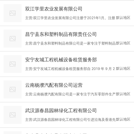
(卫生香、保健香、宗教祭祀香、蚊香)、制香设备、制香原料以及
用，深耕打磨于密封材料的配方研制、密封结构设计以及密封制品
渣类处理；脱硫及甲醇尾气回收设备的研发与制造，酒糟处理项
双江学里农业发展有限公司
其他配套产品的综合性企业，始建于1984年，占地3000余平方
生产，坚定不移地以社会持续发展的需要为经营动力，致力于成为
目。其中酒糟处理设备已成套化。 在食品机械方面：独
默认地区
主营:双江学里农业发展有限公司注册于2021年1月。注册
米。本公司拥有雄厚的技术力量，建立了同行业中先进的产品研发
橡塑材料领域的创新者，争创世界企业。配方研制方面，一直扎根
资金1000万元。主要经营范围：茶叶、咖啡、水果、蔬菜、中药
中心，从业人员50余人，其中高级工程师1名，技术人员5余名。本
于密封的基础研究，对标**密封研发机构，采取 T（科技） to M
昌宁县东和塑料制品有限责任公司
材种植加工销售、预包装食品销售等。公司现有职工6人，季节性
公司以市场需求为目的，不断开发新产品。20多年来，成功研制开
（制造）模式，以进行高分子材料（橡胶、塑料）
默认地区
主营:昌宁县东和塑料制品有限公司是一家专注于塑料制品
工人30人。公司目前是双江县较大的咖啡种植、收购、加工、销售
发出印度香、纯天然藏香(盘香、塔香、堪巴草盘香)、纯中药盘
制造、塑料包装箱及容器制造;工程塑料及合成树脂制造；建筑装
企业，同时也是县内较大的集茶叶种植、生产、加工、销售于一体
香、手工灭蚊檀香、新型纯天然灭蚊檀香、无烟蚊香、竹芯香等系
安宁友城工程机械设备租赁服务部
饰、水暖管道零件及其他建筑用金属制品制造,塑料制品销售；建筑
的加工企业之一，公司从事咖啡、茶产业多年，积累了不少经验，
列产品，多达100余个品种，满足了卫生、保健、
默认地区
主营:安宁友城工程机械设备租赁服务部自 2019 年 9 月 2
装饰材料销售；住宅水电安装维护服务；园林绿化工程施工、土石
聘用专业团队生产、管理、销售。咖啡主要销往泰国、上海、普
日成立以来，在机械设备租赁领域不断深耕，已逐步成长为行业内
方工程施、对外承包工程、工程管理服务；市政设施管理、建筑工
洱、保山等地，茶叶主要销往昆明、北京、上海、广州等地。202
云南杨濮汽配有限公司运营
值得信赖的专业企业。公司注册地位于云南省安宁市草铺街道办事
程机械与设备租赁。公司成立于2019年11月4日，位于保山市昌宁
3被评为临沧市残疾人就业创业示范点、2024年被荣
默认地区
主营:云南杨濮汽配有限公司是一家专注于汽车零部件生产
处金色湖畔福苑，地理优势显著，能便捷地为周边区域的各类工程
县卡斯镇，凭借先进的生产设备、严格的质量管理体系，已成为保
和销售的企业，自2017年7月13日成立以来，以其不凡的产品质量
提供设备租赁支持。​ 公司的法定代表人为保卢有先生，在其领导
山地区塑料制品行业的企业之一。 公司主要产品包括高密度聚乙烯
武汉源春昌园林绿化工程有限公司
和专业的服务在汽车配件行业中崭露头角。公司坐落于中国（云
下，安宁友城工程机械设备租赁服务部明确了专注于重型机械设备
（HDPE）管、中密度聚乙烯（MDPE）管等，
默认地区
主营:武汉源春昌园林绿化工程有限公司引进沿海及香港先
南）自由贸易试验区昆明片区经开区阿拉街道办普照社区劲华产业
租赁的发展方向。公司拥有丰富多样的设备资源，其中包括挖掘
进的物业管理模式，同时运用现代的东方人文精华与西方式管理服
园内，地理位置优越，交通方便，为企业的物流配送和市场拓展提
机、压路机、挖土机等各类重型机械设备。这些设备均具备先进的